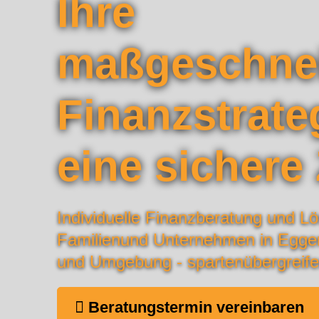
Ihre
maßgeschnei
Finanzstrateg
eine sichere
Individuelle Finanzberatung und L
Familienund Unternehmen in Egger
und Umgebung - spartenübergreifend
Beratungstermin vereinbaren