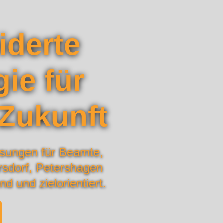
derte
ie für
 Zukunft
ösungen für Beamte,
sdorf, Petershagen
 und zielorientiert.