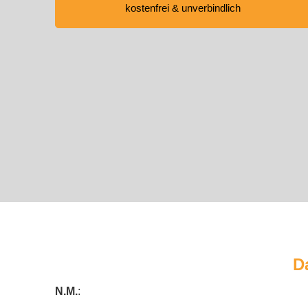
kostenfrei & unverbindlich
D
N.M.
: